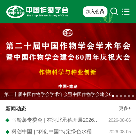
加入会员
第二十届中国作物学会学术年会暨中国作物学会建会60周年庆祝大会
更多+
新闻动态
◆
马铃薯专委会 | 在河北承德开展2026年度第106期“百名科学家讲党课”主题党建活动
2026-08-06
◆
科创中国 | “科创中国”特定绿色水稻产业技术现场观摩会在四川成都天府现代种业园举行
2026-08-05