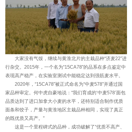
大家没有气馁，继续与黄淮北片的主栽品种“济麦22”进
行杂交。2015年，一个名为“15CA78”的品系在多点鉴定中
表现高产稳产，在实验室测试中能稳定达到强筋麦水平。
2020年，“15CA78”被正式命名为“中麦578”并通过国
家品种审定。何中虎自豪地说：“我们育成的‘中麦578’面包
品质达到了进口加拿大小麦的水平，还特别适合制作优质
面条和饺子，产量与黄淮地区主栽品种相同，实现了真正
的既优质又高产。”
这是一个里程碑式的品种，成功破解了“优质不高产、