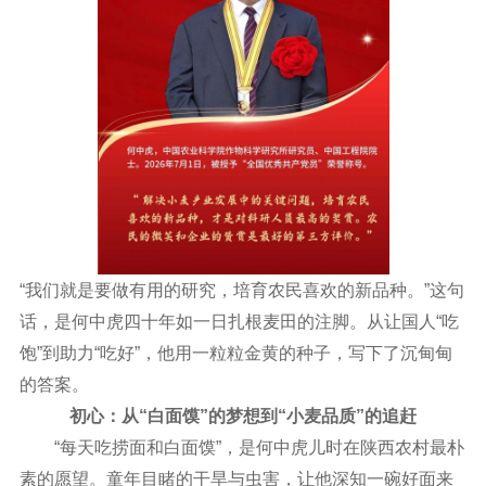
“我们就是要做有用的研究，培育农民喜欢的新品种。”这句
话，是何中虎四十年如一日扎根麦田的注脚。从让国人“吃
饱”到助力“吃好”，他用一粒粒金黄的种子，写下了沉甸甸
的答案。
初心：从“白面馍”的梦想到“小麦品质”的追赶
“每天吃捞面和白面馍”，是何中虎儿时在陕西农村最朴
素的愿望。童年目睹的干旱与虫害，让他深知一碗好面来