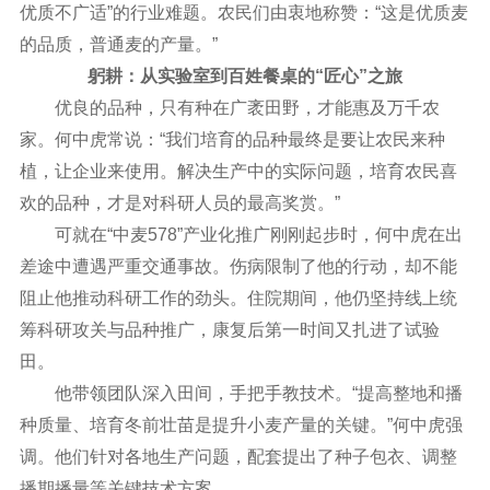
优质不广适”的行业难题。农民们由衷地称赞：“这是优质麦
的品质，普通麦的产量。”
躬耕：从实验室到百姓餐桌的“匠心”之旅
优良的品种，只有种在广袤田野，才能惠及万千农
家。何中虎常说：“我们培育的品种最终是要让农民来种
植，让企业来使用。解决生产中的实际问题，培育农民喜
欢的品种，才是对科研人员的最高奖赏。”
可就在“中麦578”产业化推广刚刚起步时，何中虎在出
差途中遭遇严重交通事故。伤病限制了他的行动，却不能
阻止他推动科研工作的劲头。住院期间，他仍坚持线上统
筹科研攻关与品种推广，康复后第一时间又扎进了试验
田。
他带领团队深入田间，手把手教技术。“提高整地和播
种质量、培育冬前壮苗是提升小麦产量的关键。”何中虎强
调。他们针对各地生产问题，配套提出了种子包衣、调整
播期播量等关键技术方案。