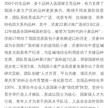
300个衍生品种，多个品种入选国家主导品种，有力支撑了
我国小麦主产区的品种更新换代。围绕不同发展阶段需
求，团队系统育成高产广适、优质专用、抗病耐逆、营养
特色四大系列品种。其中，济麦22累计推广面积3.8亿亩，
12年稳居全国种植面积首位，被誉为“划时代的小麦品种”；
济南17终结了我国优质面包小麦依赖进口的历史；济麦44
成为全国推广面积最大的超强筋小麦；济麦60在中度盐碱
地多次刷新单产纪录，为盐碱地综合利用提供了关键品种
支撑。团队育成品种累计推广面积超7亿亩，荣获国家科技
进步奖二等奖5项，为我国小麦产业高质量发展作出了里程
碑式贡献。团队创建“人才共育、平台共建、项目共担、成
果共享”的科企合作育繁推一体化新范式，实现品种转化率
100%，支撑合作企业入选国家小麦“强优势”阵型。坚持引
育并举打造人才梯队，形成以院士为核心、国家级人才为
引领、青年人才为骨干的高水平队伍，入选农业农村部和