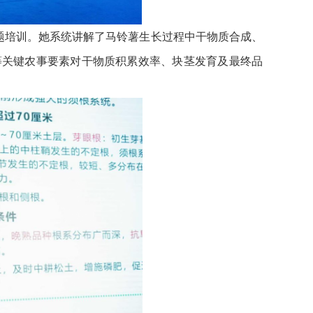
题培训。她系统讲解了马铃薯生长过程中干物质合成、
等关键农事要素对干物质积累效率、块茎发育及最终品