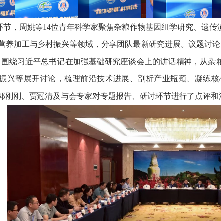
环节，周姚等14位青年科学家聚焦杂粮作物基因组学研究、遗传
营养加工与乡村振兴等领域，分享团队最新研究进展。议题讨论
，围绕习近平总书记在加强基础研究座谈会上的讲话精神，从杂
振兴等展开讨论，梳理前沿技术进展、剖析产业瓶颈、凝练核
郭刚刚、贾冠清及与会专家对专题报告、研讨环节进行了点评和