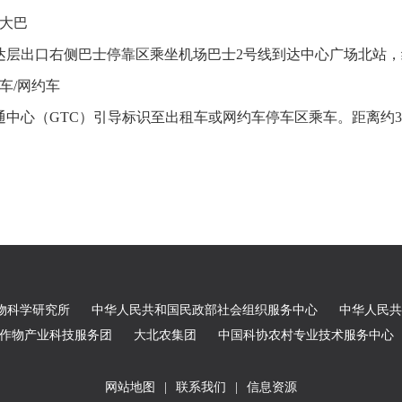
场大巴
达层出口右侧巴士停靠区乘坐机场巴士2号线到达中心广场北站，约
车/网约车
通中心（GTC）引导标识至出租车或网约车停车区乘车。距离约30
物科学研究所
中华人民共和国民政部社会组织服务中心
中华人民共
农作物产业科技服务团
大北农集团
中国科协农村专业技术服务中心
网站地图
|
联系我们
|
信息资源