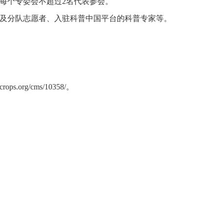
每个专委会不超过2名代表参会。
队及分队志愿者、入驻科普中国平台的科普专家等。
。
nacrops.org/cms/10358/
。