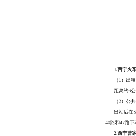
1.西宁火
（1）出租
距离约6公
（2）公
出站后在
40路和47
2.西宁