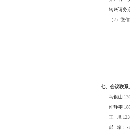
转账请务
（2）微
七、会议联系
马银山 130
许静雯 180
王 旭 1335
邮 箱：7873