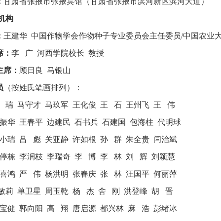
：
甘肃省张掖市张掖宾馆（甘肃省张掖市滨河新区滨河大道）
机构
：
王建华 中国作物学会作物种子专业委员会主任委员/中国农业大
席：
李 广 河西学院校长 教授
主席：
顾日良 马银山
员
（按姓氏笔画排列）：
 瑞 马守才 马玖军 王化俊 王 石 王州飞 王 伟
振华 王春平 边建民 石书兵 石建国 包海柱 代明球
小瑞 吕 彪 关亚静 许如根 孙 群 朱全贵 闫治斌
停栋 李润枝 李瑞奇 李 博 李 林 刘 辉 刘颖慧
喜鸿 严 伟 杨洪明 张春庆 张 林 汪国平 何丽萍
敏莉 单卫星 周玉乾 杨 杰 舍 刚 洪登峰 胡 晋
宝健 郭向阳 高 翔 唐启源 都兴林 麻 浩 彭绪冰