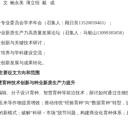
 文 鲍永美 薄立恒 戴 成
子专业委员会学术年会（召集人：顾日良13520059463）；
种业新质生产力高质量发展论坛（召集人：马银山13099385858）
科技创新与关键技术研讨；
人才培养与学科建设交流；
企业创新发展与成果转化。
主要征文方向和范围
慧育种技术创新与种业新质生产力提升
编辑、分子设计育种、智慧育种等前沿技术，探讨如何通过生物技
玉米等作物提质增效；推动传统“经验育种”向“数据育种”转型，
的新模式；破解“科研－市场”脱节问题，构建商业化育种体系；