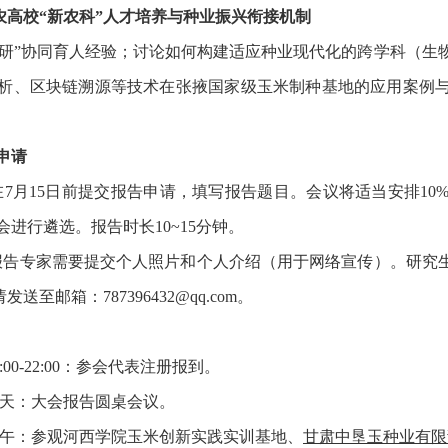
农高校“新农科”人才培养与种业振兴衔接机制
企研”协同育人经验；讨论如何构建适应种业现代化的跨学科（生
分析、区块链溯源等技术在张掖国家级玉米制种基地的应用案例
申请
者在7月15日前提交报告申请，填写报告题目。会议将适当安排10
进行遴选。报告时长10~15分钟。
的报告专家需要提交个人照片和个人介绍（用于网络宣传）。研究
发送至邮箱：787396432@qq.com。
0:00-22:00：参会代表注册报到。
全天：大会报告圆桌会议。
日上午：参观河西学院玉米创新实践实训基地、
甘肃中垦玉种业有限