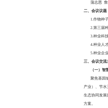
蒲志恩 詹
二、会议议题
1.作物种
2.第三届
3.种业
4.种业
5.种业
三、会议交流
（一）智
聚焦基因
产业）、节水
生态协同发展
方案。