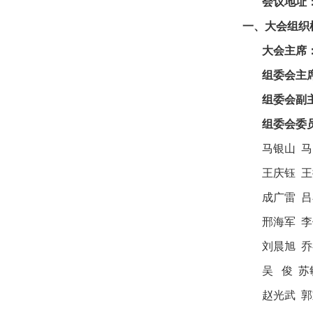
会议地址
一、大会组织
大会主席
组委会主
组委会副
组委会委
马银山 马
王庆钰 王
成广雷 吕
邢海军 李
刘晨旭 乔
吴 俊 苏
赵光武 郭