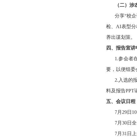
（二）涉
分享“校
检、AI表型
养出谋划策。
四、报告宣讲
1.参会
要，以便组委会
2.入选
料及报告PPT请
五、会议日程
7月29日1
7月30日
7月31